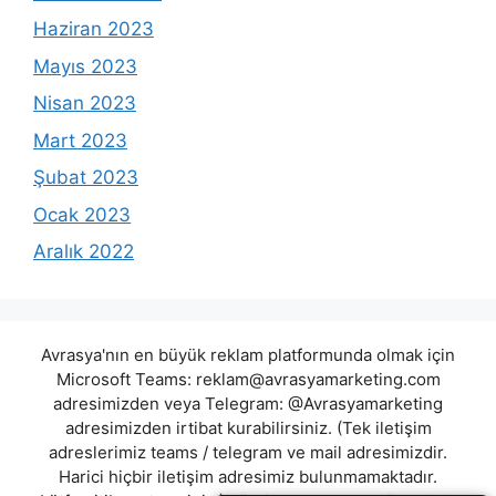
Haziran 2023
Mayıs 2023
Nisan 2023
Mart 2023
Şubat 2023
Ocak 2023
Aralık 2022
Avrasya'nın en büyük reklam platformunda olmak için
Microsoft Teams:
reklam@avrasyamarketing.com
adresimizden veya Telegram: @Avrasyamarketing
adresimizden irtibat kurabilirsiniz. (Tek iletişim
adreslerimiz teams / telegram ve mail adresimizdir.
Harici hiçbir iletişim adresimiz bulunmamaktadır.