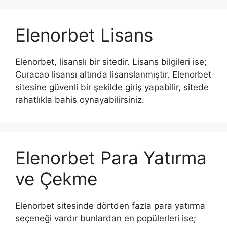
Elenorbet Lisans
Elenorbet, lisanslı bir sitedir. Lisans bilgileri ise;
Curacao lisansı altında lisanslanmıştır. Elenorbet
sitesine güvenli bir şekilde giriş yapabilir, sitede
rahatlıkla bahis oynayabilirsiniz.
Elenorbet Para Yatırma
ve Çekme
Elenorbet sitesinde dörtden fazla para yatırma
seçeneği vardır bunlardan en popülerleri ise;