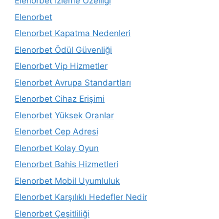
Elenorbet İzleme Özelliği
Elenorbet
Elenorbet Kapatma Nedenleri
Elenorbet Ödül Güvenliği
Elenorbet Vip Hizmetler
Elenorbet Avrupa Standartları
Elenorbet Cihaz Erişimi
Elenorbet Yüksek Oranlar
Elenorbet Cep Adresi
Elenorbet Kolay Oyun
Elenorbet Bahis Hizmetleri
Elenorbet Mobil Uyumluluk
Elenorbet Karşılıklı Hedefler Nedir
Elenorbet Çeşitliliği