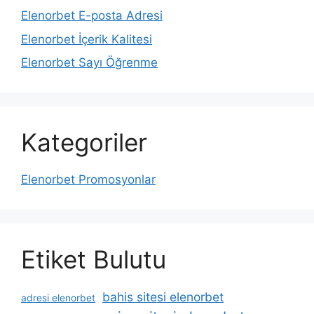
Elenorbet E-posta Adresi
Elenorbet İçerik Kalitesi
Elenorbet Sayı Öğrenme
Kategoriler
Elenorbet Promosyonlar
Etiket Bulutu
bahis sitesi elenorbet
adresi elenorbet