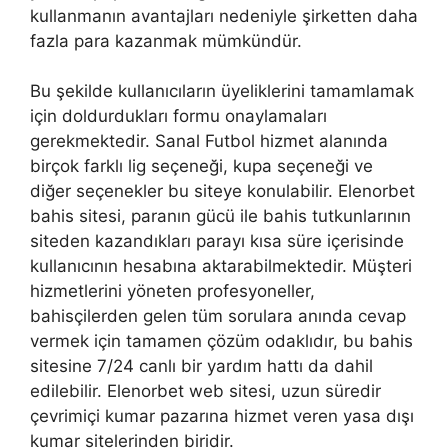
kullanmanın avantajları nedeniyle şirketten daha
fazla para kazanmak mümkündür.
Bu şekilde kullanıcıların üyeliklerini tamamlamak
için doldurdukları formu onaylamaları
gerekmektedir. Sanal Futbol hizmet alanında
birçok farklı lig seçeneği, kupa seçeneği ve
diğer seçenekler bu siteye konulabilir. Elenorbet
bahis sitesi, paranın gücü ile bahis tutkunlarının
siteden kazandıkları parayı kısa süre içerisinde
kullanıcının hesabına aktarabilmektedir. Müşteri
hizmetlerini yöneten profesyoneller,
bahisçilerden gelen tüm sorulara anında cevap
vermek için tamamen çözüm odaklıdır, bu bahis
sitesine 7/24 canlı bir yardım hattı da dahil
edilebilir. Elenorbet web sitesi, uzun süredir
çevrimiçi kumar pazarına hizmet veren yasa dışı
kumar sitelerinden biridir.