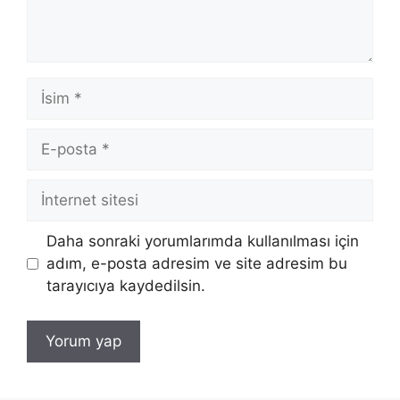
İsim
E-
posta
İnternet
sitesi
Daha sonraki yorumlarımda kullanılması için
adım, e-posta adresim ve site adresim bu
tarayıcıya kaydedilsin.