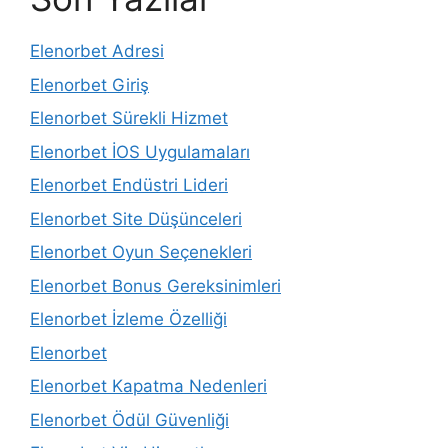
Elenorbet Adresi
Elenorbet Giriş
Elenorbet Sürekli Hizmet
Elenorbet İOS Uygulamaları
Elenorbet Endüstri Lideri
Elenorbet Site Düşünceleri
Elenorbet Oyun Seçenekleri
Elenorbet Bonus Gereksinimleri
Elenorbet İzleme Özelliği
Elenorbet
Elenorbet Kapatma Nedenleri
Elenorbet Ödül Güvenliği