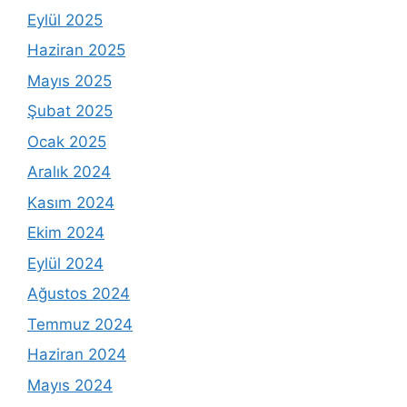
Eylül 2025
Haziran 2025
Mayıs 2025
Şubat 2025
Ocak 2025
Aralık 2024
Kasım 2024
Ekim 2024
Eylül 2024
Ağustos 2024
Temmuz 2024
Haziran 2024
Mayıs 2024