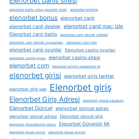
Elenorbet bahis sitesi
elenorbet bahis sitesi güvenilir midir
elenorbet bildirim
elenorbet bonus
elenorbet canli
elenorbet canli maç izle
elenorbet canli destek
Elenorbet canlı bahis
elenorbet canlı destek sohbeti
elenorbet canlı destek uygulaması
elenorbet canlı maç
elenorbet canlı oyunlar
Elenorbet casino oyunları
elenorbet casino sitesi
elenorbet casino oyunu
elenorbet com
elenorbet erişimi reddedildi mi
elenorbet girisi
elenorbet giris twitter
Elenorbet giriş
elenorbet giris yap
Elenorbet Giriş Adresi
elenorbet global pasaport
Elenorbet Güncel
elenorbet güncel adres
elenorbet güncel adresi
Elenorbet güncel giriş
Elenorbet Güvenilir Mi
elenorbet güncellenmiş adres
elenorbet hesap erişim
elenorbet hesap erişimi