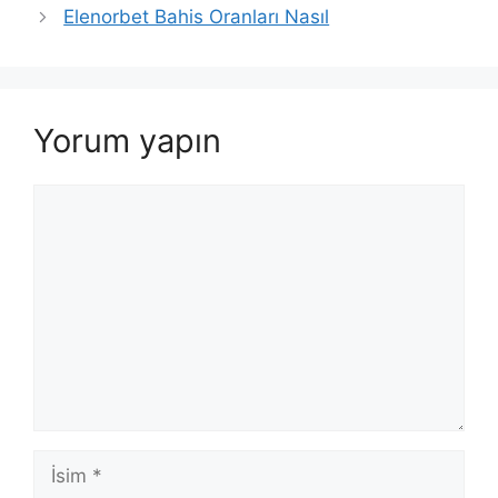
Elenorbet Bahis Oranları Nasıl
Yorum yapın
Yorum
İsim