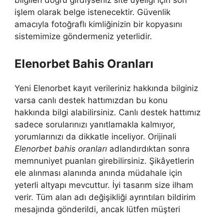
bilgileri doğru girdiyseniz site üyeliği için son
işlem olarak belge istenecektir. Güvenlik
amacıyla fotoğraflı kimliğinizin bir kopyasını
sistemimize göndermeniz yeterlidir.
Elenorbet Bahis Oranları
Yeni Elenorbet kayıt verileriniz hakkında bilginiz
varsa canlı destek hattımızdan bu konu
hakkında bilgi alabilirsiniz. Canlı destek hattımız
sadece sorularınızı yanıtlamakla kalmıyor,
yorumlarınızı da dikkatle inceliyor. Orijinali
Elenorbet bahis oranları
adlandırdıktan sonra
memnuniyet puanları girebilirsiniz. Şikâyetlerin
ele alınması alanında anında müdahale için
yeterli altyapı mevcuttur. İyi tasarım size ilham
verir. Tüm alan adı değişikliği ayrıntıları bildirim
mesajında ​​gönderildi, ancak lütfen müşteri