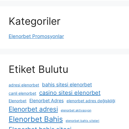
Kategoriler
Elenorbet Promosyonlar
Etiket Bulutu
bahis sitesi elenorbet
adresi elenorbet
casino sitesi elenorbet
canli elenorbet
Elenorbet Adres
Elenorbet
elenorbet adres değişikliği
Elenorbet adresi
elenorbet aktivasyon
Elenorbet Bahis
elenorbet bahis siteleri