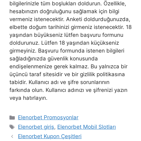
bilgilerinizle tüm boşlukları doldurun. Özellikle,
hesabınızın doğruluğunu sağlamak için bilgi
vermeniz istenecektir. Anketi doldurduğunuzda,
elbette doğum tarihinizi girmeniz istenecektir. 18
yaşından büyükseniz lütfen başvuru formunu
doldurunuz. Lütfen 18 yaşından küçükseniz
girmeyiniz. Başvuru formunda istenen bilgileri
sağladığınızda güvenlik konusunda
endişelenmenize gerek kalmaz. Bu yalnızca bir
üçüncü taraf sitesidir ve bir gizlilik politikasına
tabidir. Kullanıcı adı ve şifre sorunlarının
farkında olun. Kullanıcı adınızı ve şifrenizi yazın
veya hatırlayın.
Kategoriler
Elenorbet Promosyonlar
Etiketler
Elenorbet giriş
,
Elenorbet Mobil Slotları
Elenorbet Kupon Çeşitleri