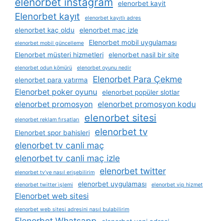
elenorbet instagram
elenorbet kayit
Elenorbet kayıt
elenorbet kayıtlı adres
elenorbet kaç oldu
elenorbet maç izle
Elenorbet mobil uygulaması
elenorbet mobil güncelleme
Elenorbet müşteri hizmetleri
elenorbet nasil bir site
elenorbet odun kömürü
elenorbet oyunu nedir
Elenorbet Para Çekme
elenorbet para yatırma
Elenorbet poker oyunu
elenorbet popüler slotlar
elenorbet promosyon
elenorbet promosyon kodu
elenorbet sitesi
elenorbet reklam fırsatları
elenorbet tv
Elenorbet spor bahisleri
elenorbet tv canli maç
elenorbet tv canli maç izle
elenorbet twitter
elenorbet tv’ye nasıl erişebilirim
elenorbet uygulaması
elenorbet twitter i̇şlemi
elenorbet vip hizmet
Elenorbet web sitesi
elenorbet web sitesi adresini nasıl bulabilirim
Elenorbet Whatsapp