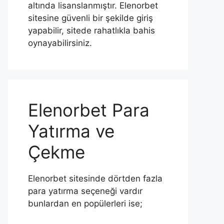
altında lisanslanmıştır. Elenorbet
sitesine güvenli bir şekilde giriş
yapabilir, sitede rahatlıkla bahis
oynayabilirsiniz.
Elenorbet Para
Yatırma ve
Çekme
Elenorbet sitesinde dörtden fazla
para yatırma seçeneği vardır
bunlardan en popülerleri ise;