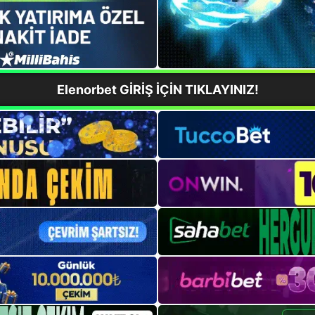
Elenorbet GİRİŞ İÇİN TIKLAYINIZ!