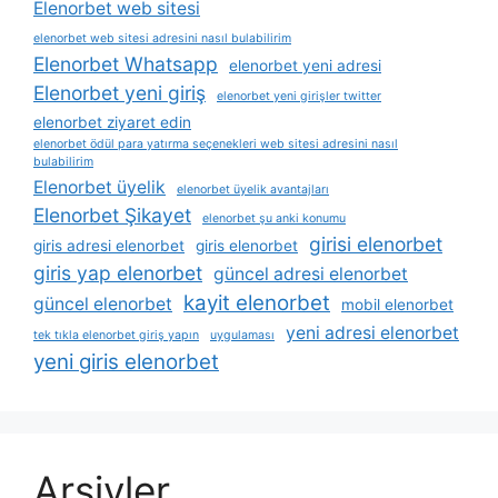
Elenorbet web sitesi
elenorbet web sitesi adresini nasıl bulabilirim
Elenorbet Whatsapp
elenorbet yeni adresi
Elenorbet yeni giriş
elenorbet yeni girişler twitter
elenorbet ziyaret edin
elenorbet ödül para yatırma seçenekleri web sitesi adresini nasıl
bulabilirim
Elenorbet üyelik
elenorbet üyelik avantajları
Elenorbet Şikayet
elenorbet şu anki konumu
girisi elenorbet
giris adresi elenorbet
giris elenorbet
giris yap elenorbet
güncel adresi elenorbet
kayit elenorbet
güncel elenorbet
mobil elenorbet
yeni adresi elenorbet
tek tıkla elenorbet giriş yapın
uygulaması
yeni giris elenorbet
Arşivler