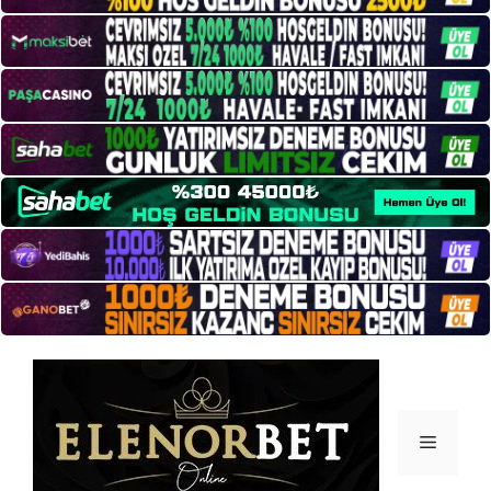
İçeriğe
atla
Menü