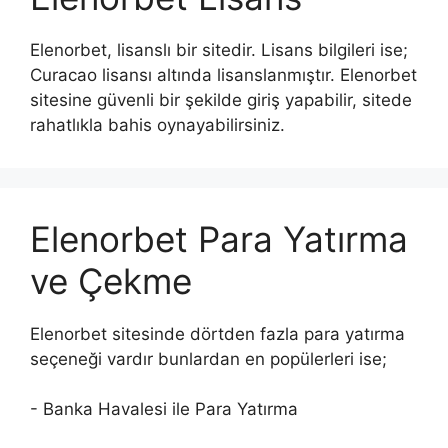
Elenorbet, lisanslı bir sitedir. Lisans bilgileri ise;
Curacao lisansı altında lisanslanmıştır. Elenorbet
sitesine güvenli bir şekilde giriş yapabilir, sitede
rahatlıkla bahis oynayabilirsiniz.
Elenorbet Para Yatırma
ve Çekme
Elenorbet sitesinde dörtden fazla para yatırma
seçeneği vardır bunlardan en popülerleri ise;
- Banka Havalesi ile Para Yatırma