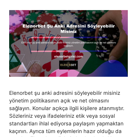
Elenorbet şu anki adresini söyleyebilir misiniz
yönetim politikasının açık ve net olmasını
sağlayın. Konular açıkça ilgili kişilere atanmıştır.
Sözleriniz veya ifadeleriniz etik veya sosyal
standartları ihlal ediyorsa paylaşım yapmaktan
kaçının. Ayrıca tüm eylemlerin hazır olduğu da