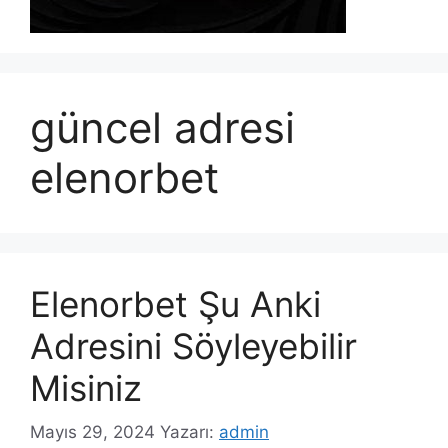
güncel adresi
elenorbet
Elenorbet Şu Anki
Adresini Söyleyebilir
Misiniz
Mayıs 29, 2024
Yazarı:
admin