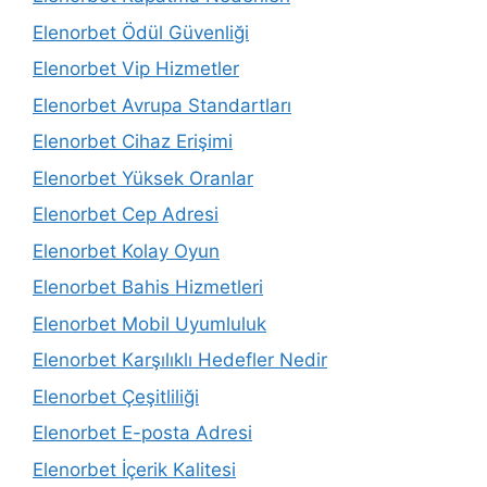
Elenorbet Ödül Güvenliği
Elenorbet Vip Hizmetler
Elenorbet Avrupa Standartları
Elenorbet Cihaz Erişimi
Elenorbet Yüksek Oranlar
Elenorbet Cep Adresi
Elenorbet Kolay Oyun
Elenorbet Bahis Hizmetleri
Elenorbet Mobil Uyumluluk
Elenorbet Karşılıklı Hedefler Nedir
Elenorbet Çeşitliliği
Elenorbet E-posta Adresi
Elenorbet İçerik Kalitesi