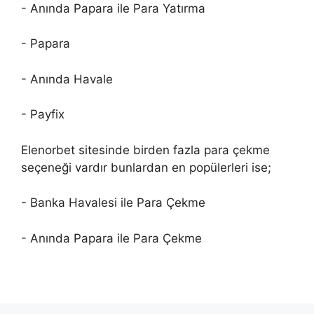
- Anında Papara ile Para Yatırma
- Papara
- Anında Havale
- Payfix
Elenorbet sitesinde birden fazla para çekme
seçeneği vardır bunlardan en popülerleri ise;
- Banka Havalesi ile Para Çekme
- Anında Papara ile Para Çekme