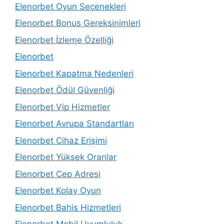
Elenorbet Oyun Seçenekleri
Elenorbet Bonus Gereksinimleri
Elenorbet İzleme Özelliği
Elenorbet
Elenorbet Kapatma Nedenleri
Elenorbet Ödül Güvenliği
Elenorbet Vip Hizmetler
Elenorbet Avrupa Standartları
Elenorbet Cihaz Erişimi
Elenorbet Yüksek Oranlar
Elenorbet Cep Adresi
Elenorbet Kolay Oyun
Elenorbet Bahis Hizmetleri