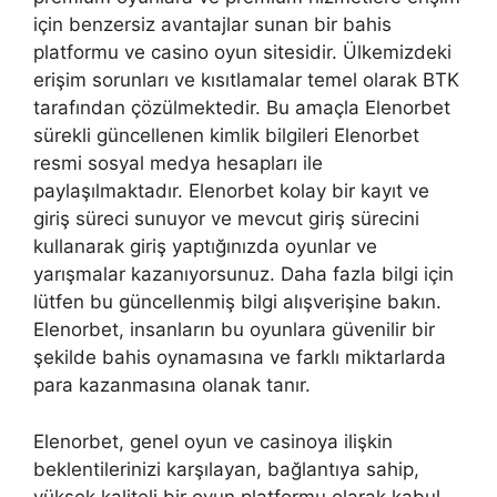
için benzersiz avantajlar sunan bir bahis
platformu ve casino oyun sitesidir. Ülkemizdeki
erişim sorunları ve kısıtlamalar temel olarak BTK
tarafından çözülmektedir. Bu amaçla Elenorbet
sürekli güncellenen kimlik bilgileri Elenorbet
resmi sosyal medya hesapları ile
paylaşılmaktadır. Elenorbet kolay bir kayıt ve
giriş süreci sunuyor ve mevcut giriş sürecini
kullanarak giriş yaptığınızda oyunlar ve
yarışmalar kazanıyorsunuz. Daha fazla bilgi için
lütfen bu güncellenmiş bilgi alışverişine bakın.
Elenorbet, insanların bu oyunlara güvenilir bir
şekilde bahis oynamasına ve farklı miktarlarda
para kazanmasına olanak tanır.
Elenorbet, genel oyun ve casinoya ilişkin
beklentilerinizi karşılayan, bağlantıya sahip,
yüksek kaliteli bir oyun platformu olarak kabul