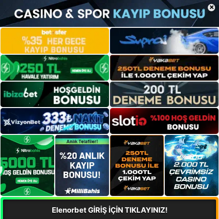
×
Elenorbet GİRİŞ İÇİN TIKLAYINIZ!