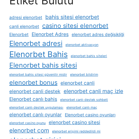
Etiket Bulutu
bahis sitesi elenorbet
adresi elenorbet
casino sitesi elenorbet
canli elenorbet
Elenorbet Adres
Elenorbet
elenorbet adres değişikliği
Elenorbet adresi
elenorbet aktivasyon
Elenorbet Bahis
elenorbet bahis siteleri
Elenorbet bahis sitesi
elenorbet bahis sitesi güvenilir midir
elenorbet bildirim
elenorbet bonus
elenorbet canli
elenorbet canli maç izle
elenorbet canli destek
Elenorbet canlı bahis
elenorbet canlı destek sohbeti
elenorbet canlı destek uygulaması
elenorbet canlı maç
elenorbet canlı oyunlar
Elenorbet casino oyunları
elenorbet casino sitesi
elenorbet casino oyunu
elenorbet com
elenorbet erişimi reddedildi mi