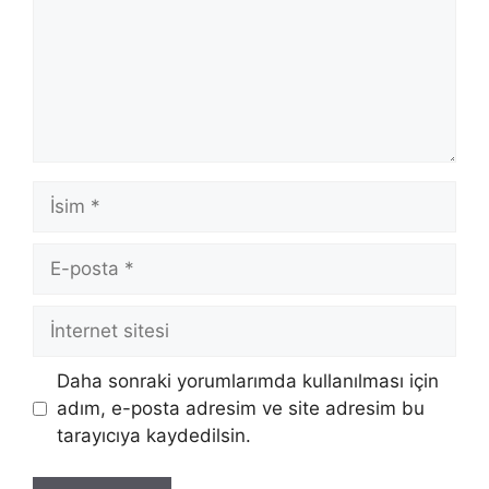
İsim
E-
posta
İnternet
sitesi
Daha sonraki yorumlarımda kullanılması için
adım, e-posta adresim ve site adresim bu
tarayıcıya kaydedilsin.