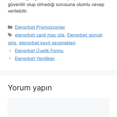
güvenilir olup olmadığı sorusuna olumlu cevap
verilebilir.
Kategoriler
Elenorbet Promosyonlar
Etiketler
elenorbet canli maç izle
,
Elenorbet güncel
giriş
,
elenorbet kayıt seçenekleri
Elenorbet Üyelik Formu
Elenorbet Yenilikler
Yorum yapın
Yorum