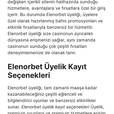
değişken içerikli sitenin halihazırda sunduğu
hizmetlere, avantajlara ve fırsatlara özel bir giriş
içerir. Bu durumda Elenorbet üyeliği, üyelere
özel olarak hazırlanmış bahis promosyonları ve
etkinlik fırsatlarıyla benzersiz bir hizmettir.
Elenorbet üyeliği size casinonun ayrıcalıklı
dünyasına erişmenizi sağlar, aynı zamanda
casinonun sunduğu çok çeşitli fırsatları
deneyimlemenize de olanak tanır.
Elenorbet Üyelik Kayıt
Seçenekleri
Elenorbet üyeliği, tam zamanlı maaşa kadar
kazanabileceğiniz çeşitli eğlenceli ve
bilgilendirici oyunlar ve benzersiz etkinlikler
sunar.
Elenorbet üyelik kayıt seçenekleri
Üyelik,
premium oyunlara ve premium hizmetlere erişim