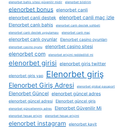
elenorbet bahis sitesi güvenilir midir
elenorbet bildirim
elenorbet bonus
elenorbet canli
elenorbet canli maç izle
elenorbet canli destek
Elenorbet canlı bahis
elenorbet canlı destek sohbeti
elenorbet canlı destek uygulaması
elenorbet canlı maç
elenorbet canlı oyunlar
Elenorbet casino oyunları
elenorbet casino sitesi
elenorbet casino oyunu
elenorbet com
elenorbet erişimi reddedildi mi
elenorbet girisi
elenorbet giris twitter
Elenorbet giriş
elenorbet giris yap
Elenorbet Giriş Adresi
elenorbet global pasaport
Elenorbet Güncel
elenorbet güncel adres
elenorbet güncel adresi
Elenorbet güncel giriş
Elenorbet Güvenilir Mi
elenorbet güncellenmiş adres
elenorbet hesap erişim
elenorbet hesap erişimi
elenorbet instagram
elenorbet kayit