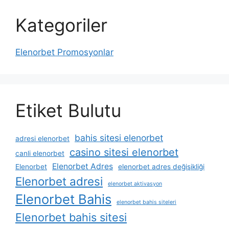
Kategoriler
Elenorbet Promosyonlar
Etiket Bulutu
bahis sitesi elenorbet
adresi elenorbet
casino sitesi elenorbet
canli elenorbet
Elenorbet Adres
Elenorbet
elenorbet adres değişikliği
Elenorbet adresi
elenorbet aktivasyon
Elenorbet Bahis
elenorbet bahis siteleri
Elenorbet bahis sitesi