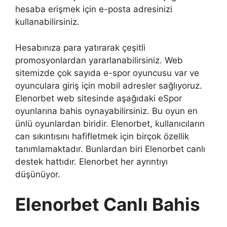
hesaba erişmek için e-posta adresinizi
kullanabilirsiniz.
Hesabınıza para yatırarak çeşitli
promosyonlardan yararlanabilirsiniz. Web
sitemizde çok sayıda e-spor oyuncusu var ve
oyunculara giriş için mobil adresler sağlıyoruz.
Elenorbet web sitesinde aşağıdaki eSpor
oyunlarına bahis oynayabilirsiniz. Bu oyun en
ünlü oyunlardan biridir. Elenorbet, kullanıcıların
can sıkıntısını hafifletmek için birçok özellik
tanımlamaktadır. Bunlardan biri Elenorbet canlı
destek hattıdır. Elenorbet her ayrıntıyı
düşünüyor.
Elenorbet Canlı Bahis