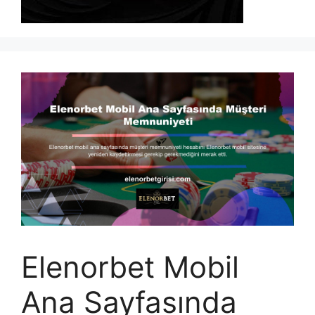
Elenorbet Mobil
Ana Sayfasında