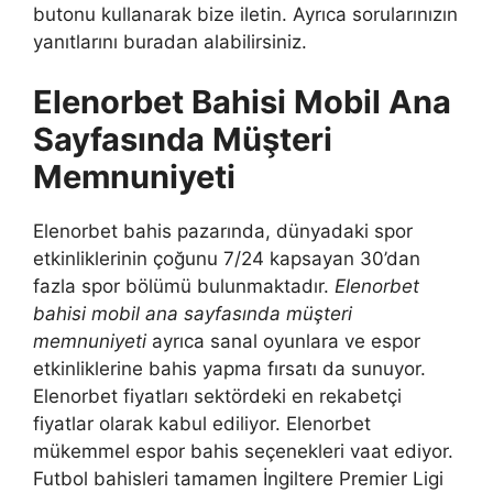
butonu kullanarak bize iletin. Ayrıca sorularınızın
yanıtlarını buradan alabilirsiniz.
Elenorbet Bahisi Mobil Ana
Sayfasında Müşteri
Memnuniyeti
Elenorbet bahis pazarında, dünyadaki spor
etkinliklerinin çoğunu 7/24 kapsayan 30’dan
fazla spor bölümü bulunmaktadır.
Elenorbet
bahisi mobil ana sayfasında müşteri
memnuniyeti
ayrıca sanal oyunlara ve espor
etkinliklerine bahis yapma fırsatı da sunuyor.
Elenorbet fiyatları sektördeki en rekabetçi
fiyatlar olarak kabul ediliyor. Elenorbet
mükemmel espor bahis seçenekleri vaat ediyor.
Futbol bahisleri tamamen İngiltere Premier Ligi