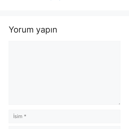
Yorum yapın
Yorum
İsim