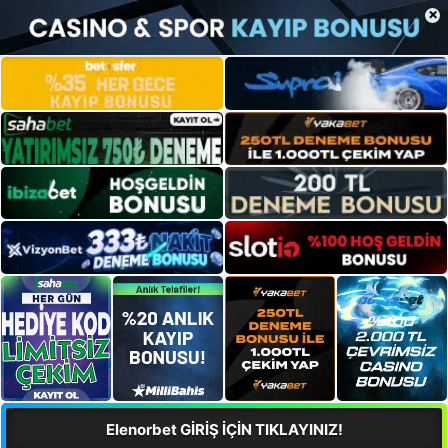
×
Elenorbet GİRİŞ İÇİN TIKLAYINIZ!