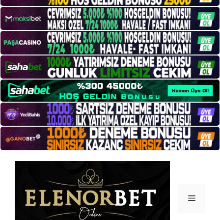
İçeriğe
atla
Menü