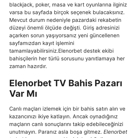
blackjack, poker, masa ve kart oyunlarına ilginiz
varsa bu sayfada birçok seçenek bulacaksınız.
Mevcut durum nedeniyle pazardaki rekabetin
düzeyi önemli ölçüde değişti. Giriş adresinizi
açarken sorun yaşıyorsanız yeni güncellenen
sayfamızdan kayıt işlemini
tamamlayabilirsiniz.Elenorbet destek ekibi
bahisçilerin her türlü sorusunu yanıtlamaya her
zaman hazırdır.
Elenorbet TV Bahis Pazarı
Var Mı
Canlı maçları izlemek için bir bahis satın alın ve
kazancınızı ikiye katlayın. Ancak oynadığınız
maçların canlı sonuçlarını takip edebileceğinizi
unutmayın. Paranız asla boşa gitmez.
Elenorbet