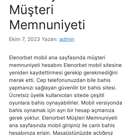
Müşteri
Memnuniyeti
Ekim 7, 2023
Yazarı:
admin
Elenorbet mobil ana sayfasında müşteri
memnuniyeti hesabını Elenorbet mobil sitesine
yeniden kaydettirmesi gerekip gerekmediğini
merak etti. Cep telefonunuzdan bile bahis
yapmanızı sağlayan güvenilir bir bahis sitesi.
Ücretsiz üyelik kullanıcıları sitede çeşitli
oyunlara bahis oynayabilirler. Mobil versiyonda
bahis oynamak için ayrı bir hesap açmanıza
gerek yoktur. Elenorbet Müşteri Memnuniyeti
ana sayfasında mobil girişiniz ile canlı bahis
hesabınıza erişin. Masaüstünüzde açtığınız