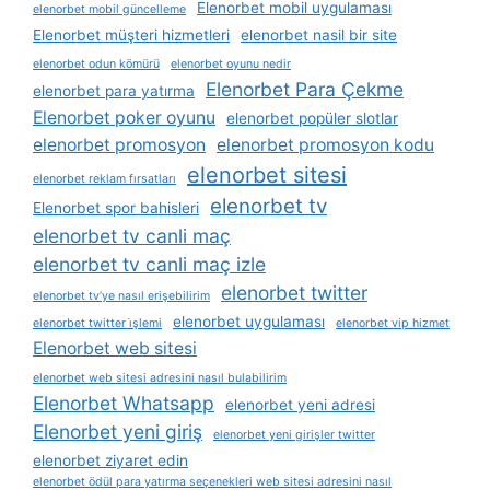
Elenorbet mobil uygulaması
elenorbet mobil güncelleme
Elenorbet müşteri hizmetleri
elenorbet nasil bir site
elenorbet odun kömürü
elenorbet oyunu nedir
Elenorbet Para Çekme
elenorbet para yatırma
Elenorbet poker oyunu
elenorbet popüler slotlar
elenorbet promosyon
elenorbet promosyon kodu
elenorbet sitesi
elenorbet reklam fırsatları
elenorbet tv
Elenorbet spor bahisleri
elenorbet tv canli maç
elenorbet tv canli maç izle
elenorbet twitter
elenorbet tv’ye nasıl erişebilirim
elenorbet uygulaması
elenorbet twitter i̇şlemi
elenorbet vip hizmet
Elenorbet web sitesi
elenorbet web sitesi adresini nasıl bulabilirim
Elenorbet Whatsapp
elenorbet yeni adresi
Elenorbet yeni giriş
elenorbet yeni girişler twitter
elenorbet ziyaret edin
elenorbet ödül para yatırma seçenekleri web sitesi adresini nasıl