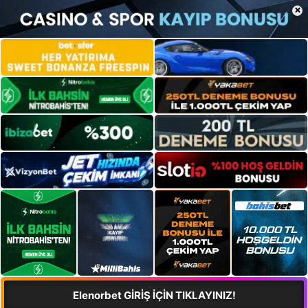
×
Elenorbet GİRİŞ İÇİN TIKLAYINIZ!