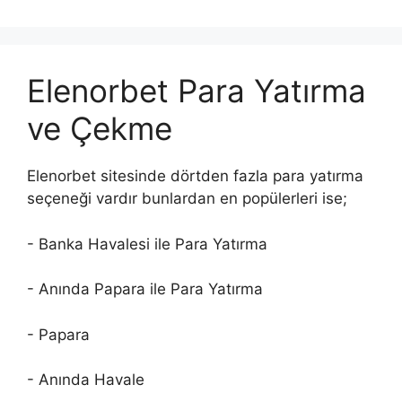
Elenorbet Para Yatırma
ve Çekme
Elenorbet sitesinde dörtden fazla para yatırma
seçeneği vardır bunlardan en popülerleri ise;
- Banka Havalesi ile Para Yatırma
- Anında Papara ile Para Yatırma
- Papara
- Anında Havale