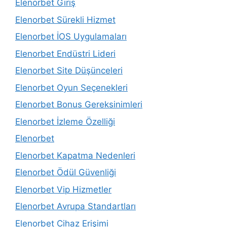
Elenorbet Giriş
Elenorbet Sürekli Hizmet
Elenorbet İOS Uygulamaları
Elenorbet Endüstri Lideri
Elenorbet Site Düşünceleri
Elenorbet Oyun Seçenekleri
Elenorbet Bonus Gereksinimleri
Elenorbet İzleme Özelliği
Elenorbet
Elenorbet Kapatma Nedenleri
Elenorbet Ödül Güvenliği
Elenorbet Vip Hizmetler
Elenorbet Avrupa Standartları
Elenorbet Cihaz Erişimi