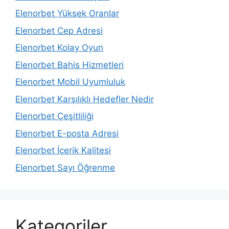
Elenorbet Yüksek Oranlar
Elenorbet Cep Adresi
Elenorbet Kolay Oyun
Elenorbet Bahis Hizmetleri
Elenorbet Mobil Uyumluluk
Elenorbet Karşılıklı Hedefler Nedir
Elenorbet Çeşitliliği
Elenorbet E-posta Adresi
Elenorbet İçerik Kalitesi
Elenorbet Sayı Öğrenme
Kategoriler