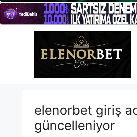
İçeriğe
atla
elenorbet giriş 
güncelleniyor