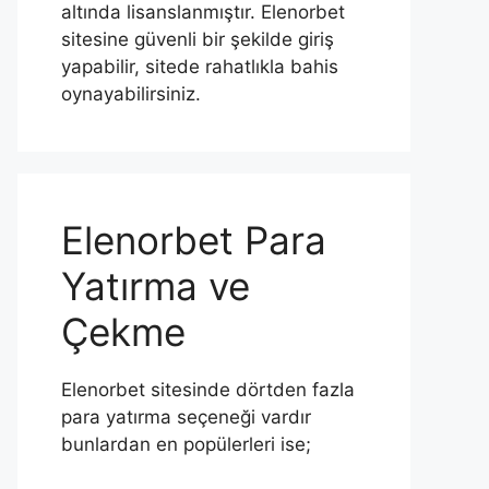
altında lisanslanmıştır. Elenorbet
sitesine güvenli bir şekilde giriş
yapabilir, sitede rahatlıkla bahis
oynayabilirsiniz.
Elenorbet Para
Yatırma ve
Çekme
Elenorbet sitesinde dörtden fazla
para yatırma seçeneği vardır
bunlardan en popülerleri ise;