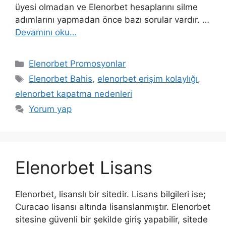
üyesi olmadan ve Elenorbet hesaplarını silme
adımlarını yapmadan önce bazı sorular vardır. …
Devamını oku…
Kategoriler
Elenorbet Promosyonlar
Etiketler
Elenorbet Bahis
,
elenorbet erişim kolaylığı
,
elenorbet kapatma nedenleri
Yorum yap
Elenorbet Lisans
Elenorbet, lisanslı bir sitedir. Lisans bilgileri ise;
Curacao lisansı altında lisanslanmıştır. Elenorbet
sitesine güvenli bir şekilde giriş yapabilir, sitede