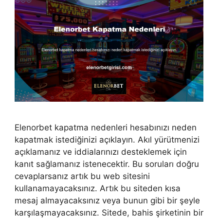
Elenorbet kapatma nedenleri hesabınızı neden
kapatmak istediğinizi açıklayın. Akıl yürütmenizi
açıklamanız ve iddialarınızı desteklemek için
kanıt sağlamanız istenecektir. Bu soruları doğru
cevaplarsanız artık bu web sitesini
kullanamayacaksınız. Artık bu siteden kısa
mesaj almayacaksınız veya bunun gibi bir şeyle
karşılaşmayacaksınız. Sitede, bahis şirketinin bir