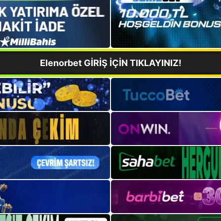
Elenorbet GİRİŞ İÇİN TIKLAYINIZ!