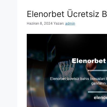
Elenorbet Ücretsiz 
Haziran 8, 2024
Yazarı:
admin