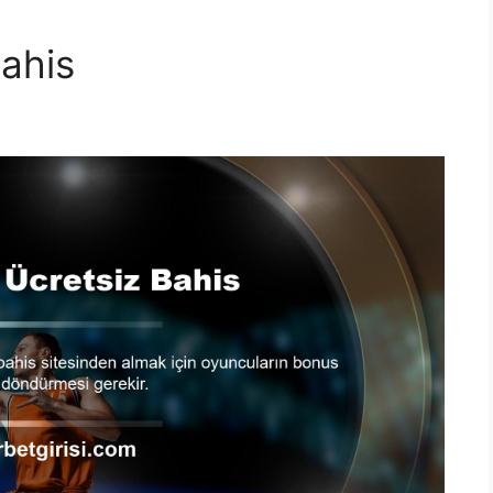
Bahis