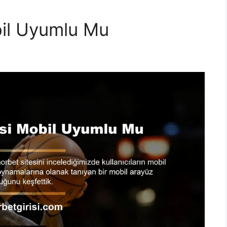
bil Uyumlu Mu