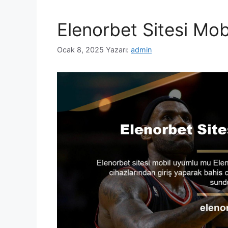
Elenorbet Sitesi Mo
Ocak 8, 2025
Yazarı:
admin